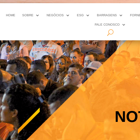
HOME
SOBRE
NEGÓCIOS
ESG
BARRAGENS
FORN
FALE CONOSCO
NO